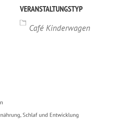
VERANSTALTUNGSTYP
lender
iCalendar
Office 365
Café Kinderwagen
en
rnährung, Schlaf und Entwicklung