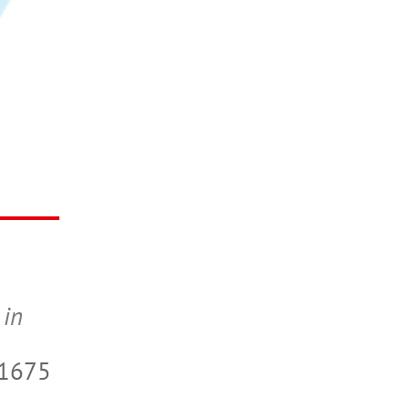
 in
31675