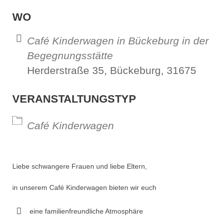
ICS herunterladen
Google Kalender
iCalendar
Office 365
Outl
WO
Café Kinderwagen in Bückeburg in der
Begegnungsstätte
Herderstraße 35, Bückeburg, 31675
VERANSTALTUNGSTYP
Café Kinderwagen
Liebe schwangere Frauen und liebe Eltern,
in unserem Café Kinderwagen bieten wir euch
eine familienfreundliche Atmosphäre