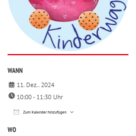
WANN
11. Dez.. 2024
10:00 - 11:30 Uhr
Zum Kalender hinzufügen
ICS herunterladen
Google Kalender
iCalendar
Office 365
Outl
WO