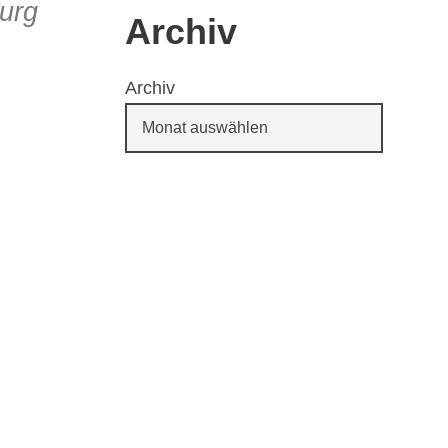
urg
Archiv
Archiv
65
Outlook Live