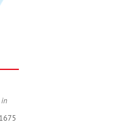
 in
31675