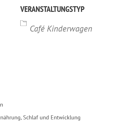
VERANSTALTUNGSTYP
lender
iCalendar
Office 365
Café Kinderwagen
en
rnährung, Schlaf und Entwicklung