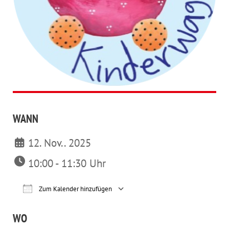
WANN
12. Nov.. 2025
10:00 - 11:30 Uhr
Zum Kalender hinzufügen
ICS herunterladen
Google Kalender
iCalendar
Office 365
Outl
WO