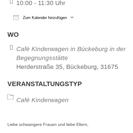
10:00 - 11:30 Uhr
Zum Kalender hinzufügen
ICS herunterladen
Google Kalender
iCalendar
Office 365
Outl
WO
Café Kinderwagen in Bückeburg in der
Begegnungsstätte
Herderstraße 35, Bückeburg, 31675
VERANSTALTUNGSTYP
Café Kinderwagen
Liebe schwangere Frauen und liebe Eltern,