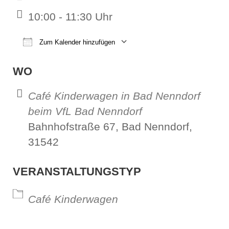
10:00 - 11:30 Uhr
Zum Kalender hinzufügen
ICS herunterladen
Google Kalender
iCalendar
Office 365
Outl
WO
Café Kinderwagen in Bad Nenndorf
beim VfL Bad Nenndorf
Bahnhofstraße 67, Bad Nenndorf,
31542
VERANSTALTUNGSTYP
Café Kinderwagen