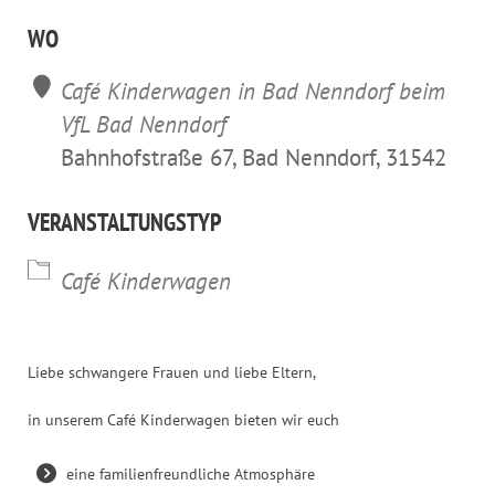
ICS herunterladen
Google Kalender
iCalendar
Office 365
Outl
WO
Café Kinderwagen in Bad Nenndorf beim
VfL Bad Nenndorf
Bahnhofstraße 67, Bad Nenndorf, 31542
VERANSTALTUNGSTYP
Café Kinderwagen
Liebe schwangere Frauen und liebe Eltern,
in unserem Café Kinderwagen bieten wir euch
eine familienfreundliche Atmosphäre