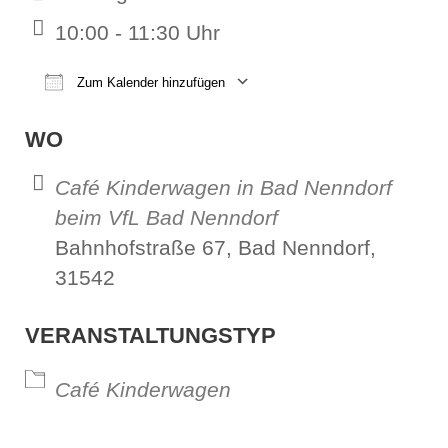
10:00 - 11:30 Uhr
Zum Kalender hinzufügen
ICS herunterladen
Google Kalender
iCalendar
Office 365
Outl
WO
Café Kinderwagen in Bad Nenndorf
beim VfL Bad Nenndorf
Bahnhofstraße 67, Bad Nenndorf,
31542
VERANSTALTUNGSTYP
Café Kinderwagen