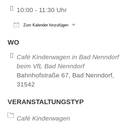
10:00 - 11:30 Uhr
Zum Kalender hinzufügen
ICS herunterladen
Google Kalender
iCalendar
Office 365
Outl
WO
Café Kinderwagen in Bad Nenndorf
beim VfL Bad Nenndorf
Bahnhofstraße 67, Bad Nenndorf,
31542
VERANSTALTUNGSTYP
Café Kinderwagen