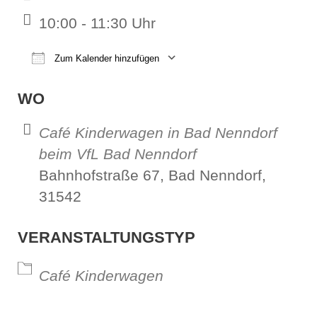
10:00 - 11:30 Uhr
Zum Kalender hinzufügen
ICS herunterladen
Google Kalender
iCalendar
Office 365
Outl
WO
Café Kinderwagen in Bad Nenndorf
beim VfL Bad Nenndorf
Bahnhofstraße 67, Bad Nenndorf,
31542
VERANSTALTUNGSTYP
Café Kinderwagen