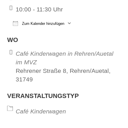
10:00 - 11:30 Uhr
Zum Kalender hinzufügen
ICS herunterladen
Google Kalender
iCalendar
Office 365
Outl
WO
Café Kinderwagen in Rehren/Auetal
im MVZ
Rehrener Straße 8, Rehren/Auetal,
31749
VERANSTALTUNGSTYP
Café Kinderwagen