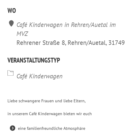
ICS herunterladen
Google Kalender
iCalendar
Office 365
Outl
WO
Café Kinderwagen in Rehren/Auetal im
MVZ
Rehrener Straße 8, Rehren/Auetal, 31749
VERANSTALTUNGSTYP
Café Kinderwagen
Liebe schwangere Frauen und liebe Eltern,
in unserem Café Kinderwagen bieten wir euch
eine familienfreundliche Atmosphäre