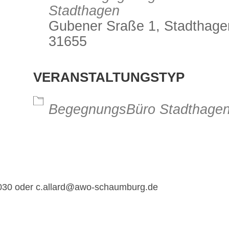
Stadthagen
Gubener Sraße 1, Stadthage
31655
alender
iCalendar
Office 3
VERANSTALTUNGSTYP
BegegnungsBüro Stadthage
030 oder c.allard@awo-schaumburg.de