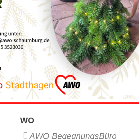
WO
AWO BegegnungsBüro