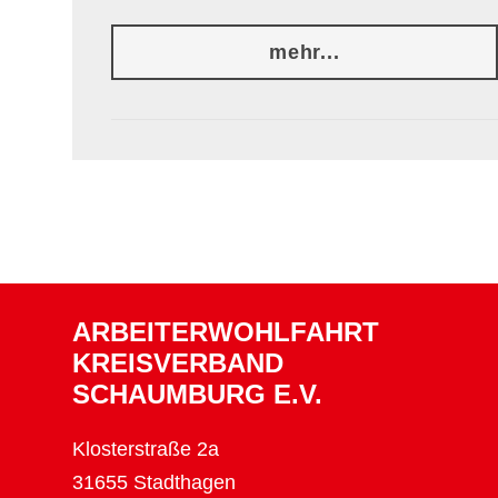
mehr...
ARBEITERWOHLFAHRT
KREISVERBAND
SCHAUMBURG E.V.
Klosterstraße 2a
31655 Stadthagen