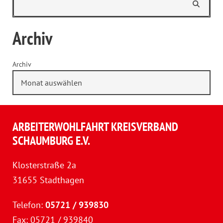
Archiv
Archiv
ARBEITERWOHLFAHRT KREISVERBAND
SCHAUMBURG E.V.
Klosterstraße 2a
31655 Stadthagen
Telefon:
05721 / 939830
Fax: 05721 / 939840