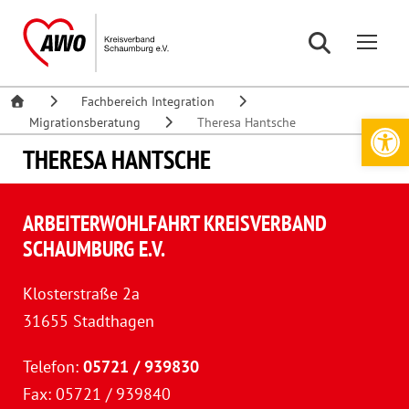
Fachbereich Integration
Werkzeugleiste öffnen
Migrationsberatung
Theresa Hantsche
THERESA HANTSCHE
ARBEITERWOHLFAHRT KREISVERBAND
SCHAUMBURG E.V.
Klosterstraße 2a
31655 Stadthagen
Telefon:
05721 / 939830
Fax: 05721 / 939840