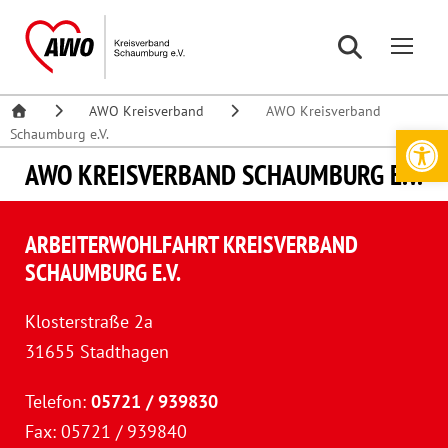
AWO Kreisverband
AWO Kreisverband
Werkzeugleiste öffnen
Schaumburg e.V.
AWO KREISVERBAND SCHAUMBURG E.V.
ARBEITERWOHLFAHRT KREISVERBAND
SCHAUMBURG E.V.
Klosterstraße 2a
31655 Stadthagen
Telefon:
05721 / 939830
Fax: 05721 / 939840